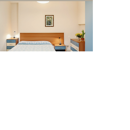
Bilocali
Più spazio, più comfort, più
autonomia
10 bilocali completamente arredati,
ideali per chi desidera più spazio e
comfort durante il soggiorno.