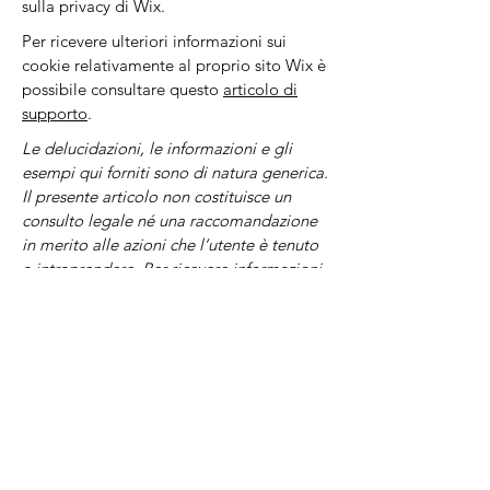
sulla privacy di Wix.
Per ricevere ulteriori informazioni sui
cookie relativamente al proprio sito Wix è
possibile consultare questo
articolo di
supporto
.
Le delucidazioni, le informazioni e gli
esempi qui forniti sono di natura generica.
Il presente articolo non costituisce un
consulto legale né una raccomandazione
in merito alle azioni che l’utente è tenuto
a intraprendere. Per ricevere informazioni
complete e assistenza nella creazione
della propria informativa sui cookie si
consiglia di richiedere una consulenza
legale.
DOVE SIAMO
Il Residence Arianna è situato nella zona