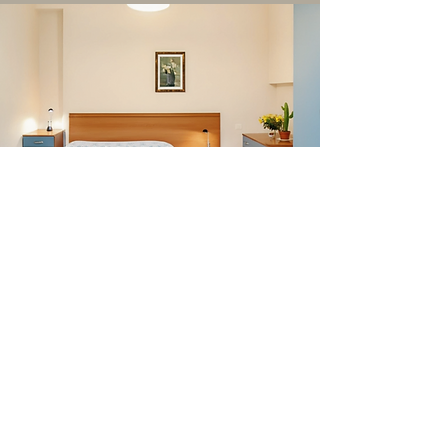
Bilocali
Più spazio, più comfort, più
autonomia
10 bilocali completamente arredati,
ideali per chi desidera più spazio e
comfort durante il soggiorno.